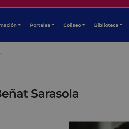
mación
Portalea
Coliseo
Biblioteca
a
eñat Sarasola