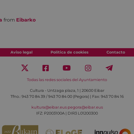
a
from
Eibarko
Aviso legal
Política de cookies
Contacto
Todas las redes sociales del Ayuntamiento
Cultura - Untzaga plaza, 1 | 20600 Eibar
Tfno.:
943 70 84 39 / 943 70 84 00 (Pegora)
| Fax: 943 70 84 16
kultura@eibar.eus
pegora@eibar.eus
IFZ: P2003100A | DIR3 L01200300