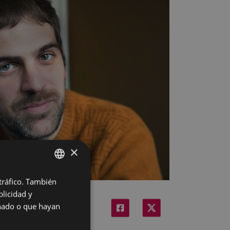
×
 tráfico. También
BASQUE
licidad y
SPANISH
onado o que hayan