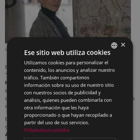
×
Imagen: Noticias de Alava
Ese sitio web utiliza cookies
Utilizamos cookies para personalizar el
BASQUE
En esta cita del curso, el grupo de lectura
contenido, los anuncios y analizar nuestro
SPANISH
“Idazlearekin harixa emoten” invitará a
Lide
tráfico. También compartimos
Hernando
, que estará con nosotros/as para hablar
información sobre su uso de nuestro sitio
sobre su libro
Izotz ura
, por lo que tendremos
con nuestros socios de publicidad y
ocasión de hacer todas las preguntas y comentarios
análisis, quienes pueden combinarla con
que queramos sobre el mismo.
otra información que les haya
proporcionado o que hayan recopilado a
En esta actividad que se lleva a cabo en
partir del uso de sus servicios.
colaboración con
etakitto
Euskara Elkartea,
Ainhoa
Pribatutasun-politika
Aldazabal
será la encargada de dirigir la sesión.