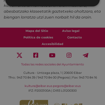
kaleen artera. Han lotu ziren biak musikara,
abesbatzako klaseetatik gaztetxeko oholtzara, eta
biengan lorratza utzi zuen norbait hil da orain.
Mapa del Sitio
Aviso legal
Política de cookies
Contacto
Accesibilidad
Todas las redes sociales del Ayuntamiento
Cultura - Untzaga plaza, 1 | 20600 Eibar
Tfno.:
943 70 84 39 / 943 70 84 00 (Pegora)
| Fax: 943 70 84 16
kultura@eibar.eus
pegora@eibar.eus
IFZ: P2003100A | DIR3 L01200300