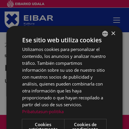
×
Ese sitio web utiliza cookies
23/06/2018
08:00
-
09:00
Utilizamos cookies para personalizar el
BASQUE
contenido, los anuncios y analizar nuestro
SANJUANAK
SPANISH
tráfico. También compartimos
Embolados
información sobre su uso de nuestro sitio
con nuestros socios de publicidad y
UNTZAGA
análisis, quienes pueden combinarla con
otra información que les haya
proporcionado o que hayan recopilado a
Con la ganadería Saka.
partir del uso de sus servicios.
Pribatutasun-politika
Mapa del Sitio
Aviso legal
Cookies
Cookies de
Política de cookies
Contacto
estrictamente
rendimiento