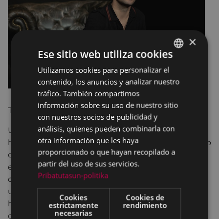
×
Ese sitio web utiliza cookies
Utilizamos cookies para personalizar el
BASQUE
contenido, los anuncios y analizar nuestro
SPANISH
tráfico. También compartimos
información sobre su uso de nuestro sitio
TANTTAKA TEATROA
con nuestros socios de publicidad y
análisis, quienes pueden combinarla con
Un ambicioso proyecto autobiográfico sobre la
otra información que les haya
heroica transformación de una madre en un mundo
proporcionado o que hayan recopilado a
con cabeza y cuerpo de hombre. A partir del
partir del uso de sus servicios.
encuentro, fortuito, de un autorretrato de juventud
Pribatutasun-politika
de su madre, Éduard Louis, rememora la figura de
una mujer apartada de todo, sojuzgada e incluso
Cookies
Cookies de
humillada por la violencia masculina, que a los
estrictamente
rendimiento
necesarias
cuarenta y cinco años se rebela, huye y, poco a