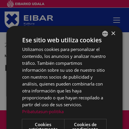
×
Ese sitio web utiliza cookies
28/06/2016
19:00
-
20:00
Utilizamos cookies para personalizar el
BASQUE
contenido, los anuncios y analizar nuestro
MÚSICA FIESTAS DE SAN PEDRO
SPANISH
tráfico. También compartimos
Emaedamba
información sobre su uso de nuestro sitio
con nuestros socios de publicidad y
análisis, quienes pueden combinarla con
Actuacion del grupo de batukada, en el parque
otra información que les haya
proporcionado o que hayan recopilado a
de la calle del Carmen.
partir del uso de sus servicios.
Pribatutasun-politika
Mapa del Sitio
Aviso legal
Política de cookies
Contacto
Cookies
Cookies de
estrictamente
rendimiento