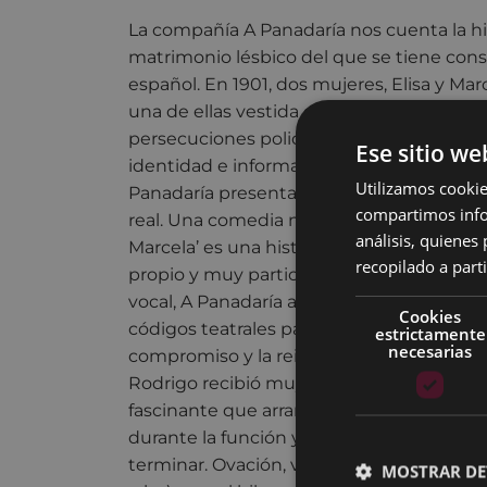
La compañía A Panadaría nos cuenta la hi
matrimonio lésbico del que se tiene cons
español. En 1901, dos mujeres, Elisa y Mar
una de ellas vestida de hombre. Un hilara
persecuciones policiales, huidas en dilig
Ese sitio we
identidad e informaciones manipuladas. 
Utilizamos cookie
Panadaría presentan una reconstrucción 
compartimos infor
real. Una comedia musical donde lo verídi
análisis, quiene
Marcela’ es una historia de amor a contr
recopilado a parti
propio y muy particular, en el que fusion
vocal, A Panadaría aprovecha el humor, la
Cookies
códigos teatrales para mostrarnos su clar
estrictamente
necesarias
compromiso y la reivindicación. El estre
Rodrigo recibió muy buena crítica: "Una a
fascinante que arrancó aplausos (es)pont
durante la función y que puso al públic
terminar. Ovación, varias vueltas al decora
MOSTRAR DE