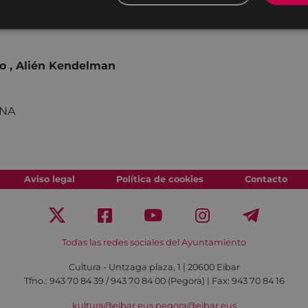
aría en la Feria de Teatro
ro , Alién Kendelman
GUNA
Aviso legal
Política de cookies
Contacto
Todas las redes sociales del Ayuntamiento
Cultura - Untzaga plaza, 1 | 20600 Eibar
Tfno.:
943 70 84 39 / 943 70 84 00 (Pegora)
| Fax: 943 70 84 16
kultura@eibar.eus
pegora@eibar.eus