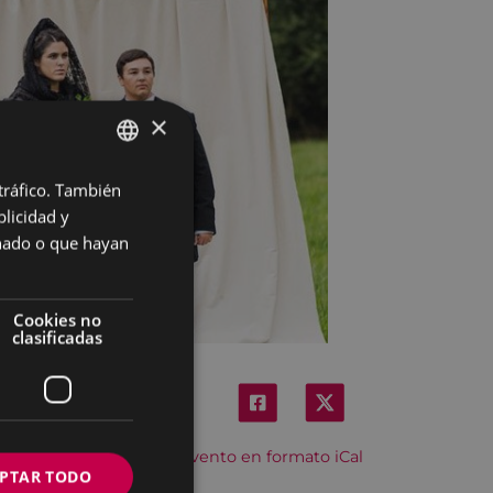
×
 tráfico. También
BASQUE
licidad y
SPANISH
onado o que hayan
Cookies no
clasificadas
Descargar el evento en formato iCal
PTAR TODO