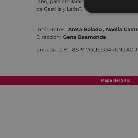
rabo) para el hilarante montaje de A Panad
de Castilla y León”.
Intérpretes:
Areta Bolado , Noelia Cast
Dirección:
Gena Baamonde
Entrada: 12 € - 8,5 € COLISEOAREN LA
Mapa del Sitio