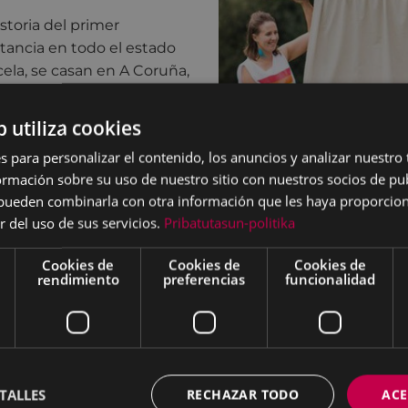
storia del primer
tancia en todo el estado
cela, se casan en A Coruña,
nte relato de
encia, cambios de
b utiliza cookies
Las cómicas de A
s para personalizar el contenido, los anuncios y analizar nuestro
irreverente de un suceso
mación sobre su uso de nuestro sitio con nuestros socios de pub
co parece invento. ‘Elisa y
s pueden combinarla con otra información que les haya proporci
atiempo. Con un lenguaje
r del uso de sus servicios.
Pribatutasun-politika
an palabra, gesto y música
 música y el juego con los
Cookies de
Cookies de
Cookies de
a apuesta por el
rendimiento
preferencias
funcionalidad
no en castellano en Ciudad
ctuación divertida y
áneos varias veces
o unánimemente en pie al
do y las dos orejas (sin
TALLES
RECHAZAR TODO
ACE