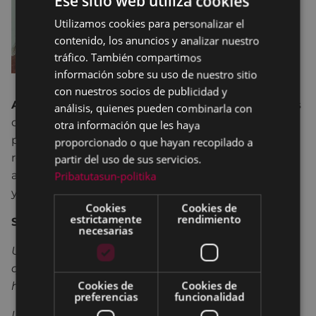
Ese sitio web utiliza cookies
Utilizamos cookies para personalizar el
BASQUE
contenido, los anuncios y analizar nuestro
SPANISH
tráfico. También compartimos
información sobre su uso de nuestro sitio
con nuestros socios de publicidad y
Ana Apika
es una veterana narradora que lleva más
análisis, quienes pueden combinarla con
de 25 años contando cuentos. También es payasa,
otra información que les haya
pedagoga y actriz. Como narradora tiene un gran
proporcionado o que hayan recopilado a
repertorio; cuenta para bebés, jóvenes y personas
partir del uso de sus servicios.
adultas. Lo que más le gusta al contar es compartir
Pribatutasun-politika
y comunicar lo que siente con el público.
Cookies
Cookies de
estrictamente
rendimiento
Sobre la sesión
necesarias
Una sesión de cuentos divertida donde veremos
que los disfraces están presentes tanto en
Cookies de
Cookies de
historias clásicas como modernas.
preferencias
funcionalidad
La narradora aparece disfrazada, pero no será tan