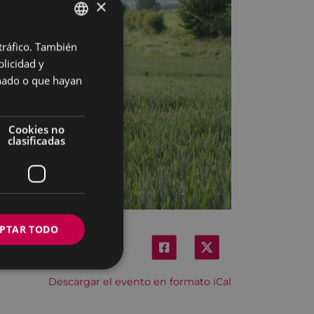
×
 tráfico. También
BASQUE
licidad y
SPANISH
onado o que hayan
Cookies no
clasificadas
PTAR TODO
Descargar el evento en formato iCal