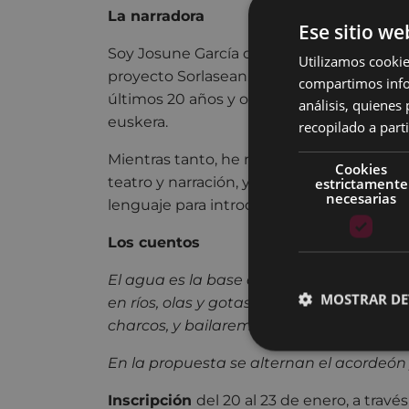
La narradora
Ese sitio we
Soy Josune García de Bikuña, cuentacuen
Utilizamos cookie
proyecto Sorlasean. He trabajado como e
compartimos infor
últimos 20 años y otros tantos en la ens
análisis, quiene
euskera.
recopilado a parti
Mientras tanto, he recibido una amplia f
Cookies
estrictamente
teatro y narración, y en todos estos ámbi
necesarias
lenguaje para introducirme en el mundo.
Los cuentos
El agua es la base de lo que somos y mul
MOSTRAR DE
en ríos, olas y gotas. Nos adentraremos 
charcos, y bailaremos y cantaremos para 
En la propuesta se alternan el acordeón
Inscripción
del 20 al 23 de enero, a travé