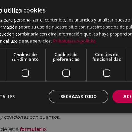
b utiliza cookies
tos y creadora del
s para personalizar el contenido, los anuncios y analizar nuestro
ducadora durante los
mación sobre su uso de nuestro sitio con nuestros socios de pub
eñanza y normalización del
s pueden combinarla con otra información que les haya proporci
r del uso de sus servicios.
Pribatutasun-politika
ormación en música, danza,
Cookies de
Cookies de
Cookies de
rendimiento
preferencias
funcionalidad
tos he encontrado el
titud de historias viajan
TALLES
RECHAZAR TODO
ACE
en el mar, saltaremos en
atraer la lluvia.
 y canciones con cuentos.
s de este
formulario
.