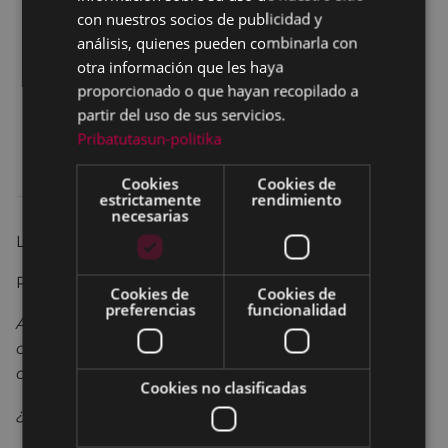
con nuestros socios de publicidad y
análisis, quienes pueden combinarla con
otra información que les haya
proporcionado o que hayan recopilado a
partir del uso de sus servicios.
Pribatutasun-politika
Cookies
Cookies de
estrictamente
rendimiento
necesarias
Lur Korta.
Ipuin dantza
Para niños y niñas mayores de 3 años
Cookies de
Cookies de
preferencias
funcionalidad
Aurorita va por ahí con su maleta, en la que lleva
cuentos especiales y divertidos; tiene más de una
aventura preparada para ti.
Cookies no clasificadas
¿Vienes a escuchar y participar?