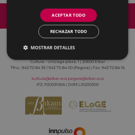
Mapa del Sitio
Aviso legal
ACEPTAR TODO
Política de cookies
Contacto
Accesibilidad
RECHAZAR TODO
MOSTRAR DETALLES
Todas las redes sociales del Ayuntamiento
Cultura - Untzaga plaza, 1 | 20600 Eibar
Tfno.:
943 70 84 39 / 943 70 84 00 (Pegora)
| Fax: 943 70 84 16
kultura@eibar.eus
pegora@eibar.eus
IFZ: P2003100A | DIR3 L01200300