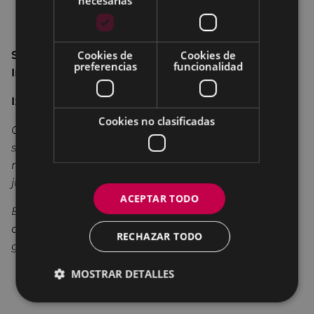
necesarias
Cookies de
Cookies de
Sesión para celebrar el Día de los Derechos de la
preferencias
funcionalidad
Infancia
Ixabel Agirresarobe
Cookies no clasificadas
Cuando nuestros niños y niñas juegan nos
sentimos bien, pero por el mundo hay niños y
niñas que viven miles de situaciones extremas. Ni
juegos, ni educación, ni amor...
ACEPTAR TODO
Este es un cuento en el que se viven situaciones
difíciles. Cuando parece que no hay solución,
RECHAZAR TODO
gracias a un niño se empieza a ver la luz.
MOSTRAR DETALLES