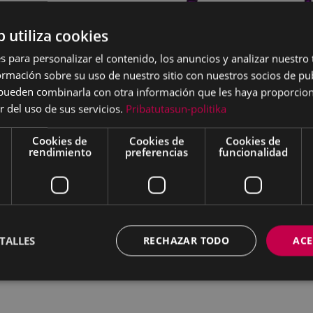
 teatro Producciones
b utiliza cookies
sta vez nos ofrecerá una
as a partir de 3 años.
s para personalizar el contenido, los anuncios y analizar nuestro
mación sobre su uso de nuestro sitio con nuestros socios de pub
e. Sale del taller y se
s pueden combinarla con otra información que les haya proporci
 lee el periódico. Pero
r del uso de sus servicios.
Pribatutasun-politika
nada bonitas, se da
Cookies de
Cookies de
Cookies de
rendimiento
preferencias
funcionalidad
as historias que no se
solidarias, historias sobre
IAR EL MUNDO!
TALLES
RECHAZAR TODO
ACE