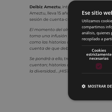
Deibiz Ameztu
, integrante del grupo de
Ese sitio we
Ameztu, lleva 15 años en interpretando. E
sesión de cuenta-cuentos para niños y niñ
Utilizamos cookie
compartimos infor
El momento del almuerzo de Deibiz ez dulc
análisis, quiene
toma una infusión todos los días mientras
recopilado a parti
como las historias del periódico no son 
cuenta de que debe contar otras.
Cookies
estrictamente
necesarias
Se pondrá a ello, tratando de inventar es
cuentan; historias de igualdad, historias 
la diversidad... ¡HISTORIAS PARA CAMB
MOSTRAR DE