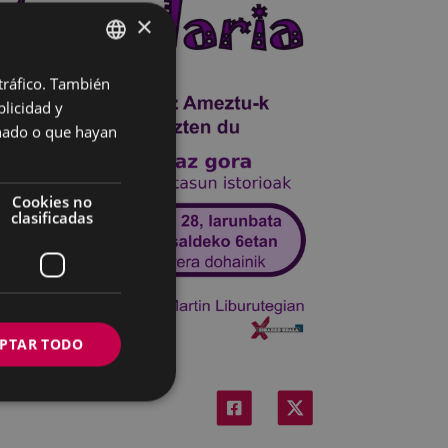
×
 tráfico. También
BASQUE
licidad y
SPANISH
onado o que hayan
Cookies no
clasificadas
PTAR TODO