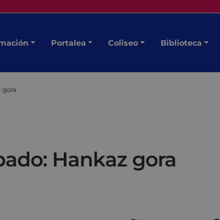
mación
Portalea
Coliseo
Biblioteca
z gora
ábado: Hankaz gora