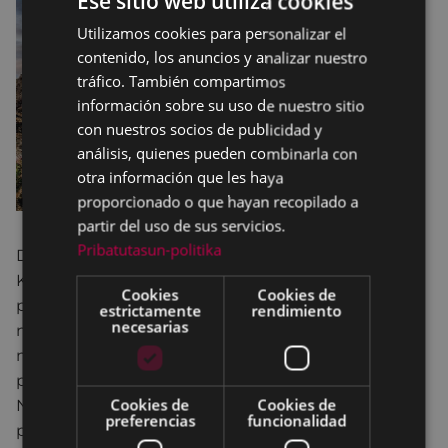
Ese sitio web utiliza cookies
Utilizamos cookies para personalizar el
BASQUE
contenido, los anuncios y analizar nuestro
SPANISH
tráfico. También compartimos
información sobre su uso de nuestro sitio
con nuestros socios de publicidad y
análisis, quienes pueden combinarla con
otra información que les haya
proporcionado o que hayan recopilado a
partir del uso de sus servicios.
Pribatutasun-politika
Durante todo el año los componentes del Eibarko
Klub Deportibo Argazki Tadea nos dedicamos a la
Cookies
Cookies de
promoción de la fotografía, tanto de otros como de
estrictamente
rendimiento
necesarias
nosotros mismos, y estas exposiciones son una
muestra más de ello, y en las que cada vez
participan más fotógrafos y fotógrafas del Club.
Cookies de
Cookies de
Nuestras exposiciones colectivas o individuales
preferencias
funcionalidad
pueden verse en Eibar y en otros lugares de la