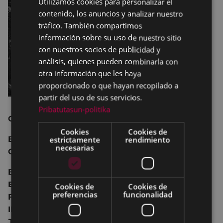
Utilizamos cookies para personalizar el
BASQUE
contenido, los anuncios y analizar nuestro
SPANISH
tráfico. También compartimos
información sobre su uso de nuestro sitio
con nuestros socios de publicidad y
análisis, quienes pueden combinarla con
otra información que les haya
proporcionado o que hayan recopilado a
partir del uso de sus servicios.
Pribatutasun-politika
CLUB DEPORTIVO EIBAR - FOTOGRAFÍA
Cookies
Cookies de
estrictamente
rendimiento
Exposición anual del grupo de fotografía del
necesarias
Club.
BAKARNE ELEJALDE - EINER RODRIGUEZ -
ENRIQUE LORENZO - FEDERICO CUENCA -
Cookies de
Cookies de
preferencias
funcionalidad
FERNANDO RETOLAZA - FERNANDO SOLANA -
IRAIA AGIRRE - JOSÉ VILA – TXEMA ARTETXE -
JOSÉ LUIS IRIGOIEN - JOSÉ VALDERREY - MIKEL