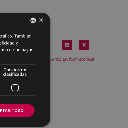
×
 tráfico. También
BASQUE
licidad y
SPANISH
onado o que hayan
Descargar el evento en formato iCal
Cookies no
clasificadas
PTAR TODO