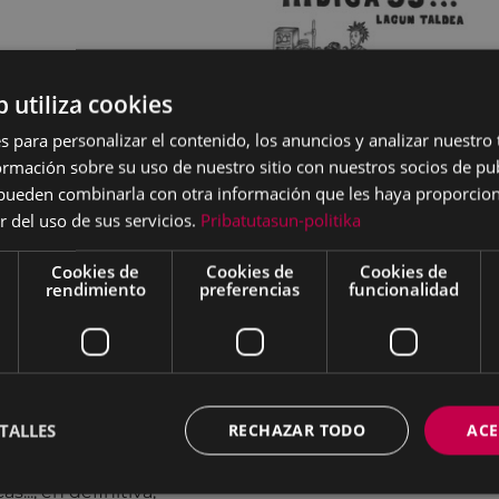
ucativo
b utiliza cookies
s para personalizar el contenido, los anuncios y analizar nuestro
n el que toman parte
mación sobre su uso de nuestro sitio con nuestros socios de pub
es
Lagun Taldea
pretende
s pueden combinarla con otra información que les haya proporci
ostrando parte de la labor
r del uso de sus servicios.
Pribatutasun-politika
ello con la entrega y la
tarias que colaboran en la
Cookies de
Cookies de
Cookies de
rendimiento
preferencias
funcionalidad
iones será un
divertidas, que servirán
s protagonistas del
erzo, dedicación y valía
TALLES
RECHAZAR TODO
ACE
s..., en definitiva,