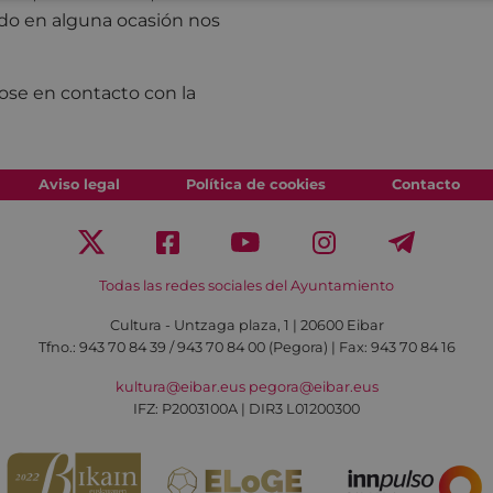
do en alguna ocasión nos
ose en contacto con la
Aviso legal
Política de cookies
Contacto
Todas las redes sociales del Ayuntamiento
Cultura - Untzaga plaza, 1 | 20600 Eibar
Tfno.:
943 70 84 39 / 943 70 84 00 (Pegora)
| Fax: 943 70 84 16
kultura@eibar.eus
pegora@eibar.eus
IFZ: P2003100A | DIR3 L01200300