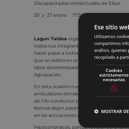
Discapacitados Intelectuales de Eibar.
20 y 27 enero 17:30 2 € Complejo Ed
Ese sitio we
Utilizamos cookie
Lagun Taldea
organiza un espectáculo e
compartimos infor
todos sus integrantes. Con estos festival
análisis, quiene
hacer pasar a todos una tarde divertida m
recopilado a parti
que se realiza en el grupo, contando para 
labor desinteresada de las personas volun
Cookies
estrictamente
Agrupación.
necesarias
En esta ocasión nuestro centro de operac
ambulatorio donde se vivirán situaciones 
de hilo conductor para que los verdadero
festival dejen patente su buen hacer, esfu
MOSTRAR DE
en las actuaciones musicales.
Hipocondríacos, partos, revisiones, analítica