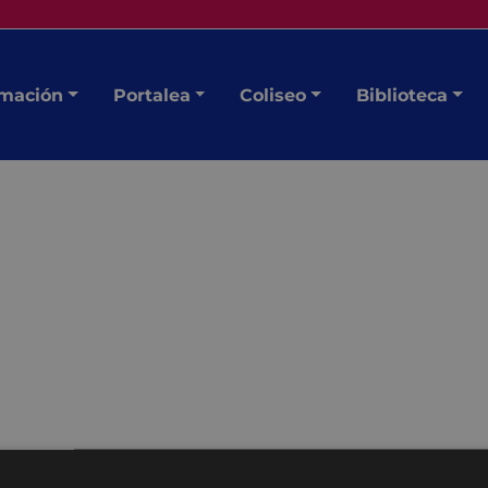
mación
Portalea
Coliseo
Biblioteca