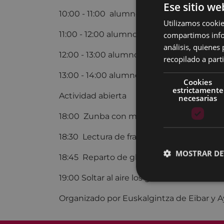
Ese sitio we
10:00 - 11:00 alumnos de 5º y 6º de primar
Utilizamos cookie
compartimos infor
11:00 - 12:00 alumnos de bachiller
análisis, quiene
12:00 - 13:00 alumnos de 1º y 2º de la ESO
recopilado a parti
13:00 - 14:00 alumnos de 3º y 4º de la ESO
Cookies
estrictamente
Actividad abierta
necesarias
18:00 Zunba con musica en euskera
18:30 Lectura de frases a favor del eusker
MOSTRAR DE
18:45 Reparto de globos
19:00 Soltar al aire los globos
Organizado por Euskalgintza de Eibar y