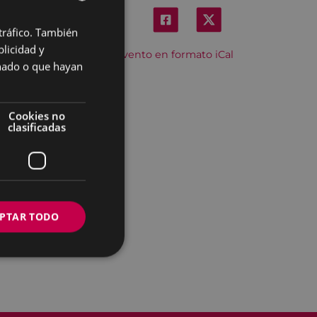
 tráfico. También
BASQUE
licidad y
Descargar el evento en formato iCal
SPANISH
onado o que hayan
Cookies no
clasificadas
PTAR TODO