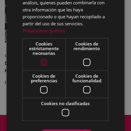
análisis, quienes pueden combinarla con
otra información que les haya
proporcionado o que hayan recopilado a
partir del uso de sus servicios.
Pribatutasun-politika
Cookies
Cookies de
estrictamente
rendimiento
necesarias
Proyección de la película “
From Darkroom to
Daylight
” –subtitulada- y charla con el autor,
Harvey Wang
.
Cookies de
Cookies de
preferencias
funcionalidad
Precio: 10 €
Información e
inscripción:
argazkilaritza@deporeibar.com
Cookies no clasificadas
Mapa del Sitio
Aviso legal
Política de cookies
Contacto