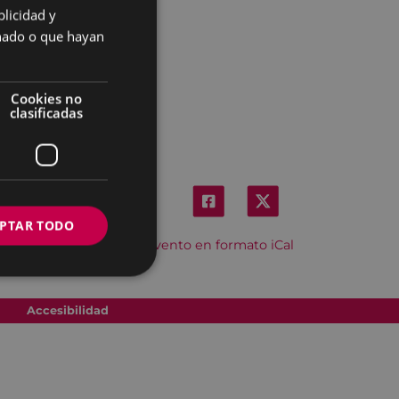
licidad y
SPANISH
onado o que hayan
Cookies no
clasificadas
PTAR TODO
Descargar el evento en formato iCal
Accesibilidad