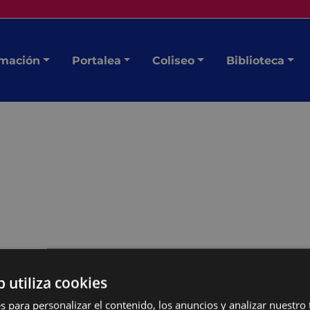
mación
Portalea
Coliseo
Biblioteca
b utiliza cookies
n en directo del
s para personalizar el contenido, los anuncios y analizar nuestro