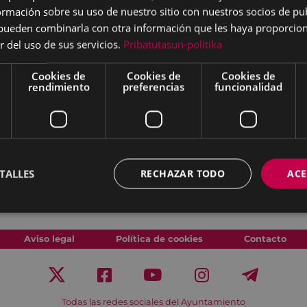
tivo Eibar - Kezka Dantza
mación sobre su uso de nuestro sitio con nuestros socios de pub
s pueden combinarla con otra información que les haya proporci
r del uso de sus servicios.
Pribatutasun-politika
Cookies de
Cookies de
Cookies de
rendimiento
preferencias
funcionalidad
TALLES
RECHAZAR TODO
ACE
Aviso legal
Política de cookies
Contacto
Todas las redes sociales del Ayuntamiento