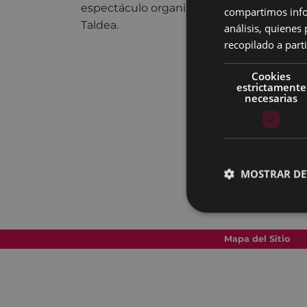
espectáculo organizado por el Club Depor
compartimos infor
Taldea.
análisis, quiene
recopilado a parti
Cookies
estrictamente
necesarias
MOSTRAR DE
Mapa del Sitio