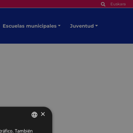
Euskara
Escuelas municipales
Juventud
×
 tráfico. También
BASQUE