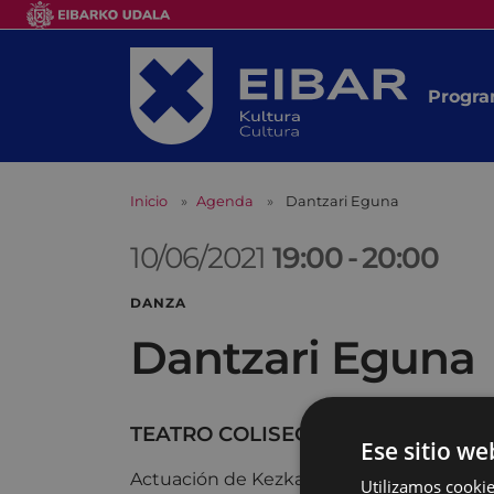
Progra
Inicio
Agenda
Dantzari Eguna
10/06/2021
19:00
-
20:00
DANZA
Dantzari Eguna
TEATRO COLISEO
Ese sitio we
Actuación de Kezka Dantza Taldea. Emisió
Utilizamos cookie