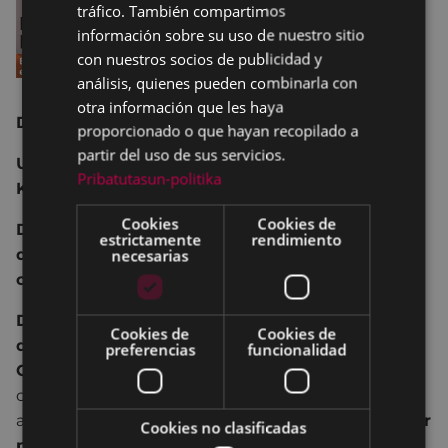
tráfico. También compartimos
información sobre su uso de nuestro sitio
con nuestros socios de publicidad y
análisis, quienes pueden combinarla con
otra información que les haya
DANTZAZ Konpainia - Gipuzkoa
proporcionado o que hayan recopilado a
partir del uso de sus servicios.
Urkizu, Ibarkurutze, Kultu, Birjiñape, Guridi,
Pribatutasun-politika
Kontent, Slow
Cookies
Cookies de
De bar en bar, una oportunidad única de
estrictamente
rendimiento
disfrutar de la danza contemporánea, cercana y
necesarias
cómplice.
Dantza Pote es una oportunidad para disfrutar
Cookies de
Cookies de
de la danza contemporánea en la calle o bares
.
preferencias
funcionalidad
Cada siete minutos
, Dantza Pote pasa de un bar a
otro, de una calle a otra, y consigue cambiar los
ambientes cuando de improviso
empiezan a bailar
Cookies no clasificadas
personas, mezcladas entre la gente
. Puede ser la