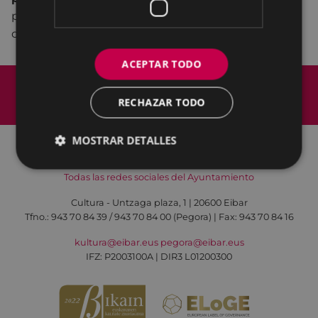
persona que está sentada o situada a tu lado… ¡Y
comienzan a bailar!
ACEPTAR TODO
Mapa del Sitio
Aviso legal
Política de cookies
Contacto
RECHAZAR TODO
Accesibilidad
MOSTRAR DETALLES
Todas las redes sociales del Ayuntamiento
Cultura - Untzaga plaza, 1 | 20600 Eibar
Tfno.:
943 70 84 39 / 943 70 84 00 (Pegora)
| Fax: 943 70 84 16
kultura@eibar.eus
pegora@eibar.eus
IFZ: P2003100A | DIR3 L01200300