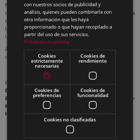
con nuestros socios de publicidad y
fechas en torno a la fiesta de San Sebastián, el
análisis, quienes pueden combinarla con
concierto de la
Banda de txistularis “Usartza”
está
otra información que les haya
centrado en los tambores, interpretando temas de
proporcionado o que hayan recopilado a
las diferentes tamborradas de Eibar, Donostia,
partir del uso de sus servicios.
Urnieta, Mutriku, Deba, …
Pribatutasun-politika
Además, participan la
Tamborrada de Eibar
y el
Cookies
Cookies de
quinteto de metal “
Molto Vivace
”.
estrictamente
rendimiento
necesarias
PROGRAMA:
Donostiako Martxa - Diana Txikia -
Cookies de
Cookies de
Diana - Eibarko Herria - Idiarena - Urnietako
preferencias
funcionalidad
Ereserkia - Eibarko Martxa - Polka de Tambores -
Mutriku Herria - Retreta - Pantxika - Hau dek
hau - Katiuska - Debako Martxa - Tatiago
Cookies no clasificadas