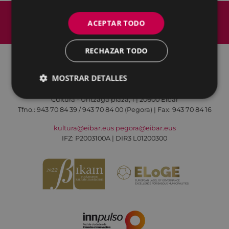
Mapa del Sitio
Aviso legal
ACEPTAR TODO
Política de cookies
Contacto
Accesibilidad
RECHAZAR TODO
MOSTRAR DETALLES
Todas las redes sociales del Ayuntamiento
Cultura - Untzaga plaza, 1 | 20600 Eibar
Tfno.:
943 70 84 39 / 943 70 84 00 (Pegora)
| Fax: 943 70 84 16
kultura@eibar.eus
pegora@eibar.eus
IFZ: P2003100A | DIR3 L01200300