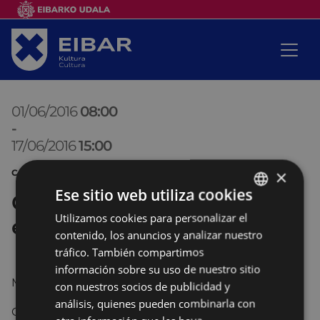
01/06/2016
08:00
-
17/06/2016
15:00
×
CURSOS
Ese sitio web utiliza cookies
Cursos de verano de euskera
Utilizamos cookies para personalizar el
BASQUE
en el Euskaltegi Municipal
contenido, los anuncios y analizar nuestro
SPANISH
tráfico. También compartimos
información sobre su uso de nuestro sitio
Matricula abierta del 1 al 17 de junio.
con nuestros socios de publicidad y
análisis, quienes pueden combinarla con
Cursos de 100 horas: del 27 de junio al 22 de julio (4