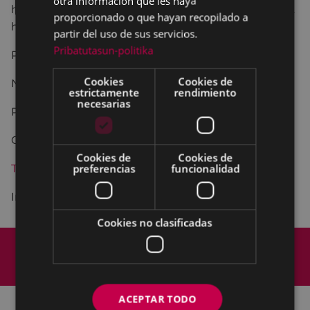
otra información que les haya
horas, por la mañana) y del 12 al 23 de septiembre (2
proporcionado o que hayan recopilado a
horas, por la tarde)
partir del uso de sus servicios.
Pribatutasun-politika
Para mayores de 16 años
Cookies
Cookies de
Niveles: B1, B2, C1
estrictamente
rendimiento
necesarias
Preparación de exámenes.
Opción a presentarse a creditaciones oficiales.
Cookies de
Cookies de
preferencias
funcionalidad
Tarifas especiales
.
Información en el
Euskaltegi Municipal de Eibar
.
Cookies no clasificadas
Mapa del Sitio
Aviso legal
Política de cookies
Contacto
Accesibilidad
ACEPTAR TODO