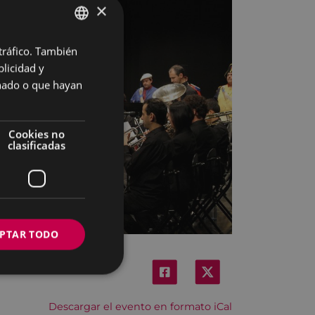
×
 tráfico. También
BASQUE
licidad y
SPANISH
onado o que hayan
Cookies no
clasificadas
PTAR TODO
Descargar el evento en formato iCal