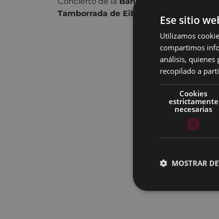
Concierto de la
Banda de txistularis Us
Tamborrada de Eibar
y
quinteto de me
Ese sitio we
Utilizamos cookie
compartimos infor
análisis, quiene
recopilado a parti
Cookies
estrictamente
necesarias
MOSTRAR DE