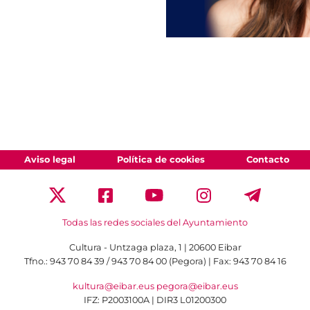
Aviso legal
Política de cookies
Contacto
Todas las redes sociales del Ayuntamiento
Cultura - Untzaga plaza, 1 | 20600 Eibar
Tfno.:
943 70 84 39 / 943 70 84 00 (Pegora)
| Fax: 943 70 84 16
kultura@eibar.eus
pegora@eibar.eus
IFZ: P2003100A | DIR3 L01200300