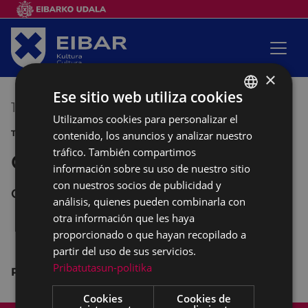
×
Ese sitio web utiliza cookies
19/04/2016
19:00
-
20:30
Utilizamos cookies para personalizar el
BASQUE
TALLER MONTAÑA CLUB DEPORTIVO
contenido, los anuncios y analizar nuestro
SPANISH
tráfico. También compartimos
Cocina en la montaña
información sobre su uso de nuestro sitio
con nuestros socios de publicidad y
Club Deportivo
análisis, quienes pueden combinarla con
otra información que les haya
proporcionado o que hayan recopilado a
partir del uso de sus servicios.
Pribatutasun-politika
Paco Oliva
Cookies
Cookies de