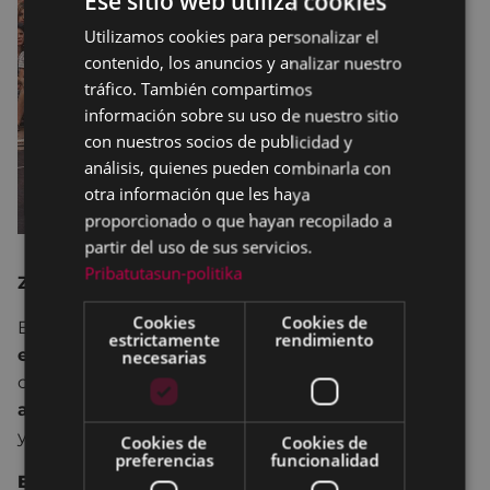
Ese sitio web utiliza cookies
Utilizamos cookies para personalizar el
BASQUE
contenido, los anuncios y analizar nuestro
SPANISH
tráfico. También compartimos
información sobre su uso de nuestro sitio
con nuestros socios de publicidad y
análisis, quienes pueden combinarla con
otra información que les haya
proporcionado o que hayan recopilado a
partir del uso de sus servicios.
Pribatutasun-politika
ZIRKOZAURRE
Cookies
Cookies de
El
cobre
,
metal inspirador, es el conductor del
estrictamente
rendimiento
espectáculo.
Sobre el escenario, tres artistas
necesarias
combinan
técnicas circenses
y movimientos
acompasados
.
Circo contemporáneo
en cuidadas
y sincronizadas coreografías.
Cookies de
Cookies de
preferencias
funcionalidad
Estética, plasticidad, complicidad, armonía.