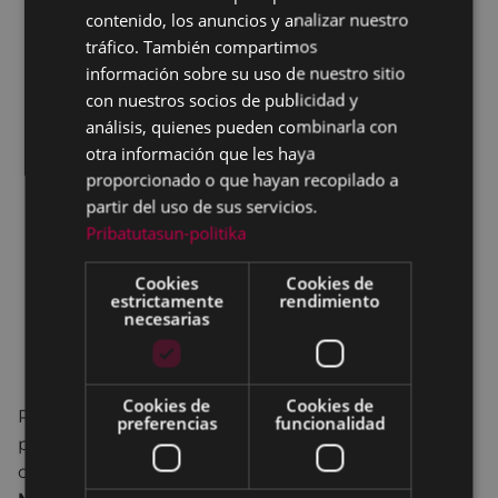
contenido, los anuncios y analizar nuestro
SPANISH
tráfico. También compartimos
información sobre su uso de nuestro sitio
con nuestros socios de publicidad y
análisis, quienes pueden combinarla con
otra información que les haya
proporcionado o que hayan recopilado a
partir del uso de sus servicios.
Pribatutasun-politika
Cookies
Cookies de
estrictamente
rendimiento
necesarias
Cookies de
Cookies de
Reuniones mensuales para comentar libros
preferencias
funcionalidad
previamente seleccionados. Estas reuniones están
coordinadas y dinamizadas por
Peru