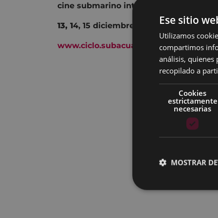
cine submarino internacional.
Ese sitio we
13, 1
4, 15 diciembre 19:00 – 20:30 tea
Utilizamos cookie
www.ciclo.subacuaticasrealsociedad.c
compartimos infor
análisis, quiene
recopilado a parti
Cookies
estrictamente
necesarias
MOSTRAR DE