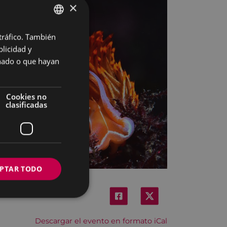
×
 tráfico. También
BASQUE
licidad y
SPANISH
onado o que hayan
Cookies no
clasificadas
PTAR TODO
Descargar el evento en formato iCal