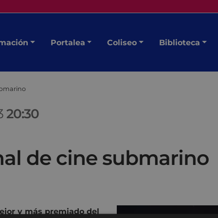
mación
Portalea
Coliseo
Biblioteca
submarino
23
20:30
nal de cine submarino
ejor y más premiado del