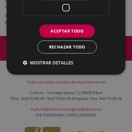
Agurne Gaubeka ofrecerá una charla titulada
“Hizkuntza eskubideak, denon auzia” el 17 de mayo,
a las 18:30 horas, en la sala de conferencias de
Errebal Plazia.
ACEPTAR TODO
Mapa del Sitio
Aviso legal
RECHAZAR TODO
Política de cookies
Contacto
Accesibilidad
MOSTRAR DETALLES
Todas las redes sociales del Ayuntamiento
Cultura - Untzaga plaza, 1 | 20600 Eibar
Tfno.:
943 70 84 39 / 943 70 84 00 (Pegora)
| Fax: 943 70 84 16
kultura@eibar.eus
pegora@eibar.eus
IFZ: P2003100A | DIR3 L01200300