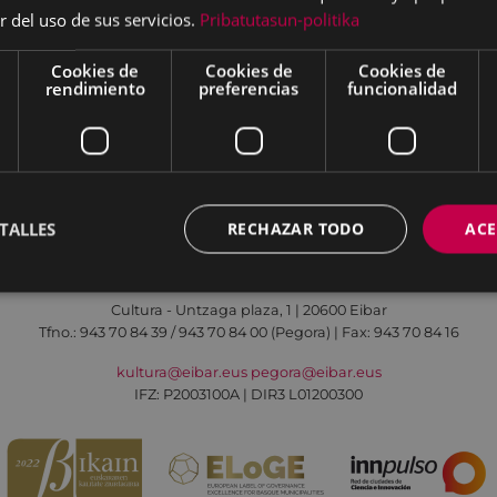
eltan".
r del uso de sus servicios.
Pribatutasun-politika
uan San Martin 2013.
Cookies de
Cookies de
Cookies de
rendimiento
preferencias
funcionalidad
Aviso legal
Política de cookies
Contacto
TALLES
RECHAZAR TODO
ACE
Todas las redes sociales del Ayuntamiento
Cultura - Untzaga plaza, 1 | 20600 Eibar
Tfno.:
943 70 84 39 / 943 70 84 00 (Pegora)
| Fax: 943 70 84 16
kultura@eibar.eus
pegora@eibar.eus
IFZ: P2003100A | DIR3 L01200300