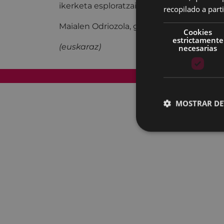
ikerketa esploratzaile bat Eibar.org-en bu
recopilado a parti
Maialen Odriozola, ganadora de la beca J
Cookies
estrictamente
(euskaraz)
necesarias
Mapa del Sitio
MOSTRAR DE