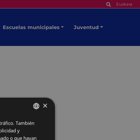
Euskara
Escuelas municipales
Juventud
×
 tráfico. También
BASQUE
licidad y
SPANISH
onado o que hayan