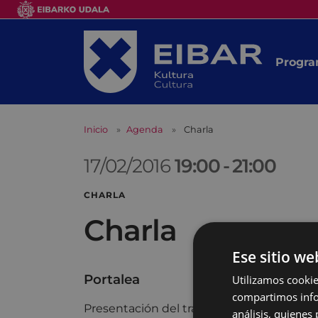
Progra
Inicio
Agenda
Charla
17/02/2016
19:00
-
21:00
CHARLA
Charla
Ese sitio we
Portalea
Utilizamos cookie
compartimos infor
Presentación del trabajo de investigación
análisis, quiene