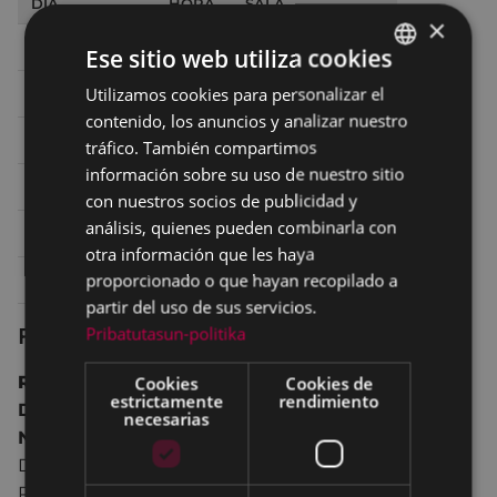
DÍA
HORA
SALA
×
Sábado 29
17:00
SALA 1 ARETOA
Ese sitio web utiliza cookies
Utilizamos cookies para personalizar el
BASQUE
Sábado 29
19:45
SALA 2 ARETOA
contenido, los anuncios y analizar nuestro
SPANISH
Sábado 29
22:30
SALA 2 ARETOA
tráfico. También compartimos
información sobre su uso de nuestro sitio
Domingo 30
17:00
SALA 1 ARETOA
con nuestros socios de publicidad y
análisis, quienes pueden combinarla con
Domingo 30
20:00
SALA 2 ARETOA
otra información que les haya
proporcionado o que hayan recopilado a
Lunes 1
20:30
SALA 2 ARETOA
partir del uso de sus servicios.
Pribatutasun-politika
Ficha técnica
Reino Unido
2016 89 min.
Cookies
Cookies de
estrictamente
rendimiento
Drama.
necesarias
No recomendada para menores de 16 años.
Director:
William Oldroyd
Reparto:
Florence Pugh, Christopher Fairbank,