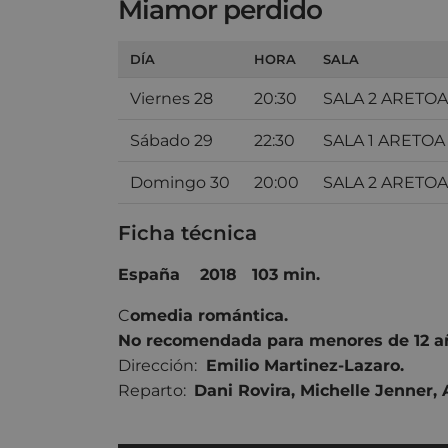
Miamor perdido
DÍA
HORA
SALA
Viernes 28
20:30
SALA 2 ARETOA
Sábado 29
22:30
SALA 1 ARETOA
Domingo 30
20:00
SALA 2 ARETOA
Ficha técnica
España 2018 103 min.
C
omedia r
omántica.
No recomendada para menores de 12 a
Dirección:
Emilio Martinez-Lazaro.
Reparto:
Dani Rovira
,
Michelle Jenner
,