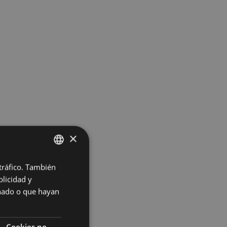
×
 tráfico. También
BASQUE
licidad y
SPANISH
onado o que hayan
Cookies no