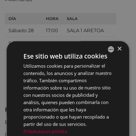
DÍA
HORA
SALA
Sábado 28
17:00
SALA 1 ARETOA
Sábado 28
19:45
SALA 1 ARETOA
×
Ese sitio web utiliza cookies
Sábado 28
22:30
SALA 1 ARETOA
Utilizamos cookies para personalizar el
BASQUE
Domingo 29
17:00
SALA 1 ARETOA
contenido, los anuncios y analizar nuestro
SPANISH
tráfico. También compartimos
Domingo 29
20:00
ANTZOKIA TEATRO
información sobre su uso de nuestro sitio
Lunes 30
19:30
ANTZOKIA TEATRO
con nuestros socios de publicidad y
análisis, quienes pueden combinarla con
Ficha técnica
otra información que les haya
proporcionado o que hayan recopilado a
ESPAÑA 2023 84 min.
partir del uso de sus servicios.
Pribatutasun-politika
Comedia.