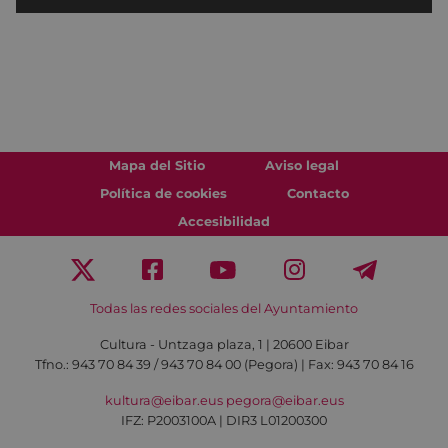
Mapa del Sitio
Aviso legal
Política de cookies
Contacto
Accesibilidad
Todas las redes sociales del Ayuntamiento
Cultura - Untzaga plaza, 1 | 20600 Eibar
Tfno.:
943 70 84 39 / 943 70 84 00 (Pegora)
| Fax: 943 70 84 16
kultura@eibar.eus
pegora@eibar.eus
IFZ: P2003100A | DIR3 L01200300