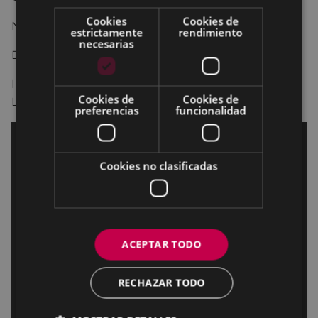
Cookies
Cookies de
No recomendada para menores de 12 años.
estrictamente
rendimiento
necesarias
Dirección: Pep Antón, Jordi Sánchez.
Intérpretes: Carlos Areces
,
Jordi Sánchez
,
Loles
Cookies de
Cookies de
León.
preferencias
funcionalidad
Cookies no clasificadas
ACEPTAR TODO
RECHAZAR TODO