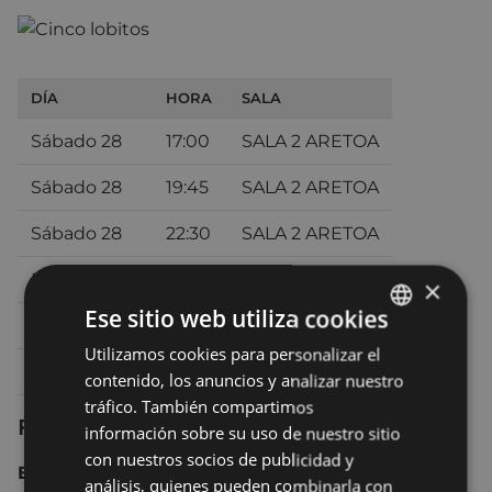
DÍA
HORA
SALA
Sábado 28
17:00
SALA 2 ARETOA
Sábado 28
19:45
SALA 2 ARETOA
Sábado 28
22:30
SALA 2 ARETOA
Domingo 29
17:00
SALA 2 ARETOA
×
Ese sitio web utiliza cookies
Domingo 29
20:00
SALA 2 ARETOA
Utilizamos cookies para personalizar el
BASQUE
Lunes 30
20:30
SALA 2 ARETOA
contenido, los anuncios y analizar nuestro
SPANISH
tráfico. También compartimos
Ficha técnica
información sobre su uso de nuestro sitio
con nuestros socios de publicidad y
España 2022 104 min.
análisis, quienes pueden combinarla con