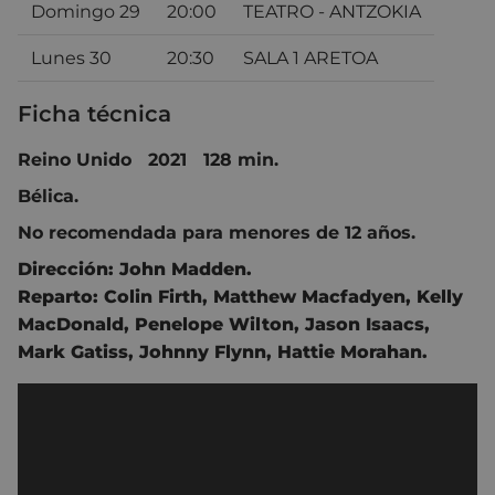
Domingo 29
20:00
TEATRO - ANTZOKIA
Lunes 30
20:30
SALA 1 ARETOA
Ficha técnica
Reino Unido 2021 128 min.
Bélica.
No recomendada para menores de 12 años.
Dirección:
John Madden.
Reparto:
Colin Firth
,
Matthew Macfadyen
,
Kelly
MacDonald
,
Penelope Wilton
,
Jason Isaacs
,
Mark Gatiss
,
Johnny Flynn
,
Hattie Morahan
.