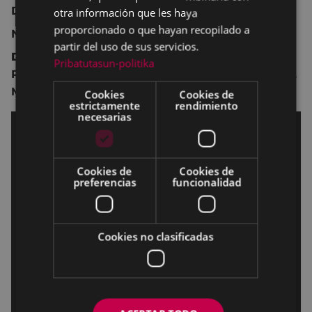
Drama.
otra información que les haya
proporcionado o que hayan recopilado a
No recomendada para menores de 12 años.
partir del uso de sus servicios.
Dirección:
Alauda Ruiz de Azúa
.
Pribatutasun-politika
Reparto:
Laia Costa
,
Susi Sánchez
,
Ramón Barea
,
Mikel Bustamante
,
José Ramón Soroiz.
Cookies
Cookies de
estrictamente
rendimiento
necesarias
Cookies de
Cookies de
preferencias
funcionalidad
Cookies no clasificadas