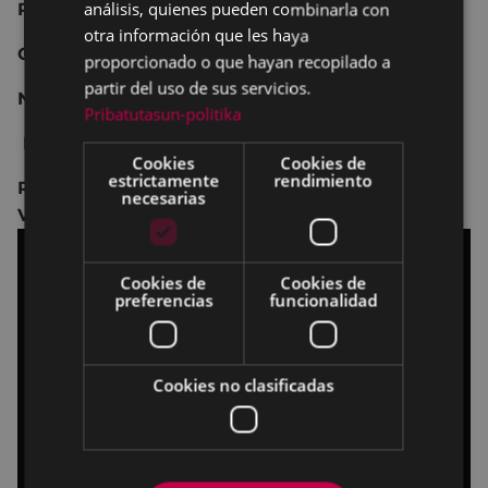
análisis, quienes pueden combinarla con
Reino Unido 2023 102 min.
otra información que les haya
Comedia.
proporcionado o que hayan recopilado a
partir del uso de sus servicios.
No recomendada para menores de 16 años.
Pribatutasun-politika
Dirección:
Thea Sharrock
.
Cookies
Cookies de
estrictamente
rendimiento
Reparto:
Olivia Colman, Jessie Buckley, Anjana
necesarias
Vasan.
Cookies de
Cookies de
preferencias
funcionalidad
Cookies no clasificadas