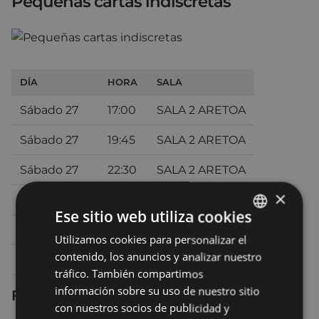
Pequeñas cartas indiscretas
DÍA
HORA
SALA
Sábado 27
17:00
SALA 2 ARETOA
Sábado 27
19:45
SALA 2 ARETOA
Sábado 27
22:30
SALA 2 ARETOA
×
Domingo 28
17:00
SALA 2 ARETOA
Ese sitio web utiliza cookies
Domingo 28
20:00
SALA 2 ARETOA
Utilizamos cookies para personalizar el
BASQUE
contenido, los anuncios y analizar nuestro
Lunes 29
19:30
SALA 2 ARETOA
SPANISH
tráfico. También compartimos
información sobre su uso de nuestro sitio
Ficha técnica
con nuestros socios de publicidad y