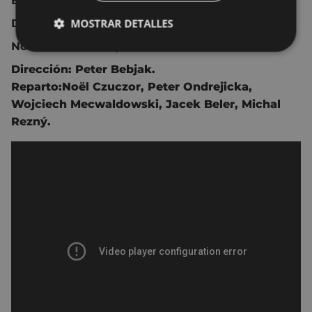
Eslovaquia 2020 94 min.
MOSTRAR DETALLES
Drama.
No recomendada para menores de 16 años.
Dirección:
Peter Bebjak.
Reparto:
Noël Czuczor,
Peter Ondrejicka,
Wojciech Mecwaldowski,
Jacek Beler,
Michal
Rezný.