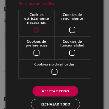
Pribatutasun-politika
El informe Auschwitz
Cookies
Cookies de
estrictamente
rendimiento
necesarias
DÍA
HORA
SALA
Cookies de
Cookies de
preferencias
funcionalidad
Sábado 27
16:00
SALA 1 ARETOA
Sábado 27
19:00
SALA 1 ARETOA
Cookies no clasificadas
Domingo 28
16:00
SALA 1 ARETOA
Domingo 28
19:00
SALA 1 ARETOA
Lunes 29
19:00
SALA 1 ARETOA
ACEPTAR TODO
Ficha técnica
RECHAZAR TODO