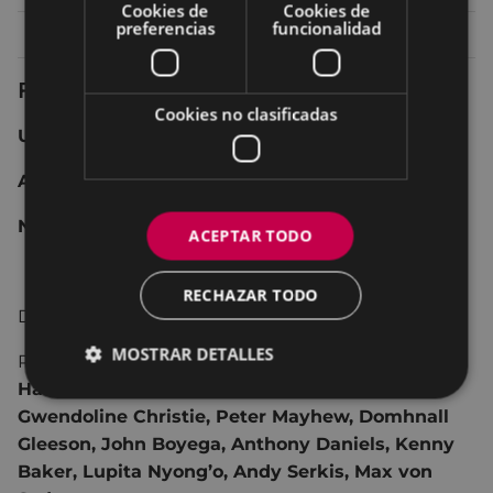
Cookies de
Cookies de
preferencias
funcionalidad
Lunes 28
20:30
TEATRO - ANTZOKIA
Ficha técnica
Cookies no clasificadas
USA 2015 135 min.
Acción, ciencia-ficción, aventuras.
No recomendada para menores de 12 años.
ACEPTAR TODO
RECHAZAR TODO
Dirección:
J.J. Abrams.
MOSTRAR DETALLES
Reparto:
Daisy Ridley, Mark Hamill, Carrie Fisher,
Harrison Ford, Oscar Isaac, Adam Driver,
Gwendoline Christie, Peter Mayhew, Domhnall
Gleeson, John Boyega, Anthony Daniels, Kenny
Baker, Lupita Nyong’o, Andy Serkis, Max von