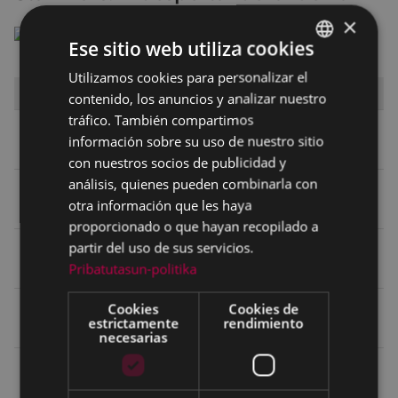
×
Ese sitio web utiliza cookies
Utilizamos cookies para personalizar el
BASQUE
DÍA
HORA
SALA
contenido, los anuncios y analizar nuestro
SPANISH
tráfico. También compartimos
Sábado
17:00
TEATRO - ANTZOKIA
información sobre su uso de nuestro sitio
26
con nuestros socios de publicidad y
análisis, quienes pueden combinarla con
Sábado
19:45
TEATRO - ANTZOKIA
otra información que les haya
26
proporcionado o que hayan recopilado a
partir del uso de sus servicios.
Sábado
SALA 1 ARETOA / SALA 2
22:30
Pribatutasun-politika
26
ARETOA
Domingo
Cookies
Cookies de
17:00
TEATRO - ANTZOKIA
estrictamente
rendimiento
27
necesarias
Domingo
20:00
TEATRO - ANTZOKIA
27