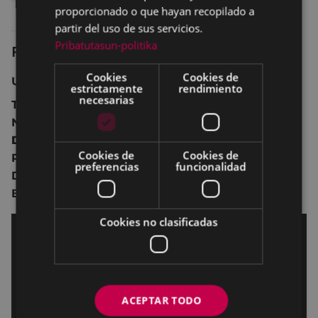
proporcionado o que hayan recopilado a
Lunes 28
20:30
TEATRO - ANTZOKIA
partir del uso de sus servicios.
Pribatutasun-politika
Ficha técnica
Cookies
Cookies de
USA 2020 119 min.
estrictamente
rendimiento
necesarias
Thriller.
No recomendada para menores de 12 años.
Dirección:
Ric Roman Waugh
Cookies de
Cookies de
Reparto:
Gerard Butler
,
Morena Baccarin
,
Roger
preferencias
funcionalidad
Dale Floyd
,
David Denman
,
Scott Glenn
,
Claire
Bronson
,
Brandon Quinn.
Cookies no clasificadas
ACEPTAR TODO