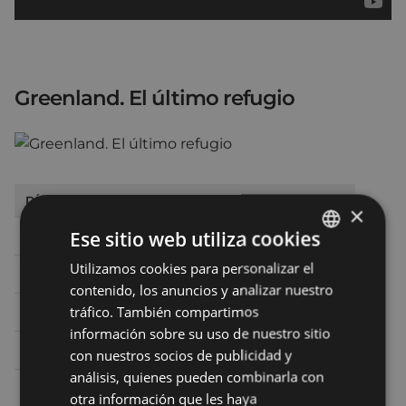
Greenland. El último refugio
DÍA
HORA
SALA
×
Ese sitio web utiliza cookies
Sábado 26
16:30
SALA 2 ARETOA
Utilizamos cookies para personalizar el
BASQUE
Sábado 26
19:00
TEATRO - ANTZOKIA
contenido, los anuncios y analizar nuestro
SPANISH
tráfico. También compartimos
Sábado 26
22:30
TEATRO - ANTZOKIA
información sobre su uso de nuestro sitio
Domingo 27
17:00
SALA 2 ARETOA
con nuestros socios de publicidad y
análisis, quienes pueden combinarla con
Domingo 27
20:00
TEATRO - ANTZOKIA
otra información que les haya