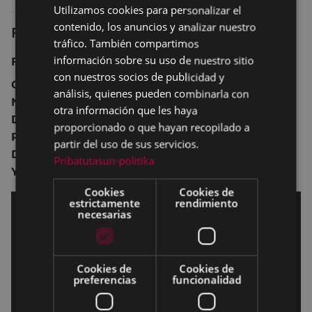
Utilizamos cookies para personalizar el
BASQUE
contenido, los anuncios y analizar nuestro
Ficha técnica
SPANISH
tráfico. También compartimos
información sobre su uso de nuestro sitio
Francia 2020 108 min.
con nuestros socios de publicidad y
Comedia.
análisis, quienes pueden combinarla con
No recomendada para menores de 16 años.
otra información que les haya
Dirección:
Michaël Youn.
proporcionado o que hayan recopilado a
Reparto:
Arnaud Ducret
,
François-Xavier
partir del uso de sus servicios.
Demaison
,
Audrey Fleurot
,
Caroline Anglade
,
Pribatutasun-politika
Youssef Hajdi
,
Gregoire Bonnet
.
Cookies
Cookies de
estrictamente
rendimiento
necesarias
Cookies de
Cookies de
preferencias
funcionalidad