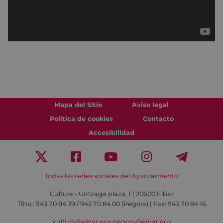
Mapa del Sitio
Aviso legal
Política de cookies
Contacto
Accesibilidad
Todas las redes sociales del Ayuntamiento
Cultura - Untzaga plaza, 1 | 20600 Eibar
Tfno.:
943 70 84 39 / 943 70 84 00 (Pegora)
| Fax: 943 70 84 16
kultura@eibar.eus
pegora@eibar.eus