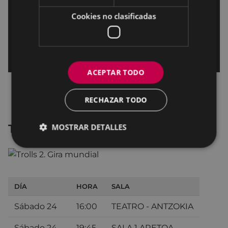
Cookies no clasificadas
ACEPTAR TODO
RECHAZAR TODO
Trolls 2. Gira mundial
MOSTRAR DETALLES
DÍA
HORA
SALA
Sábado 24
16:00
TEATRO - ANTZOKIA
Sábado 24
19:45
SALA 1 ARETOA