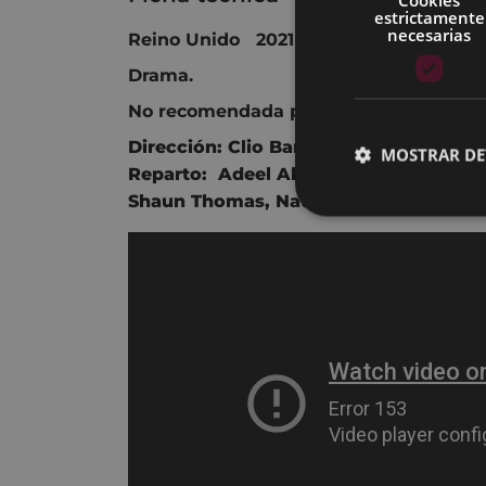
estrictamente
necesarias
Reino Unido 2021 95 min.
Drama.
No recomendada para menores de 12 a
Dirección:
Clio Barnard.
MOSTRAR DE
Reparto:
Adeel Akhtar
,
Claire Rushbr
Shaun Thomas
,
Natalie Gavin.