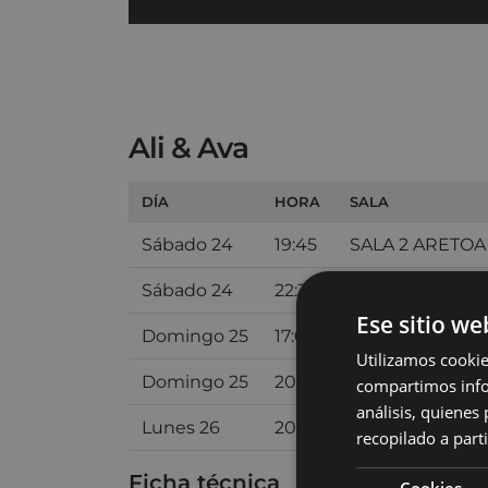
Ali & Ava
DÍA
HORA
SALA
Sábado 24
19:45
SALA 2 ARETOA
Sábado 24
22:30
SALA 2 ARETOA
Ese sitio we
Domingo 25
17:00
SALA 2 ARETOA
Utilizamos cookie
Domingo 25
20:00
SALA 2 ARETOA
compartimos infor
análisis, quiene
Lunes 26
20:30
SALA 2 ARETOA
recopilado a parti
Ficha técnica
Cookies