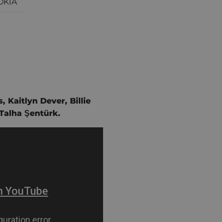
OKIA
s
,
Kaitlyn Dever
,
Billie
Talha Şentürk
.