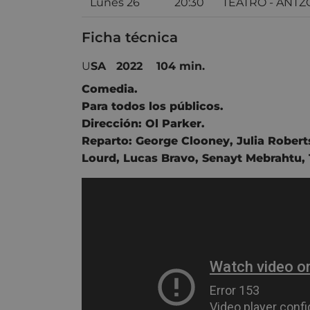
Lunes 26
20:30
TEATRO - ANTZ
Ficha técnica
U
SA 2022 104 min.
Comedia.
Para todos los públicos.
Dirección:
Ol Parker.
Reparto:
George Clooney
,
Julia Robert
Lourd
,
Lucas Bravo
,
Senayt Mebrahtu
,