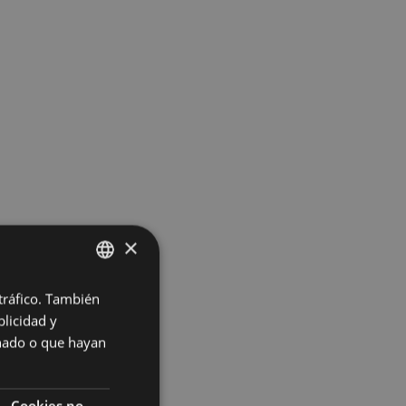
×
 tráfico. También
BASQUE
licidad y
SPANISH
onado o que hayan
Cookies no