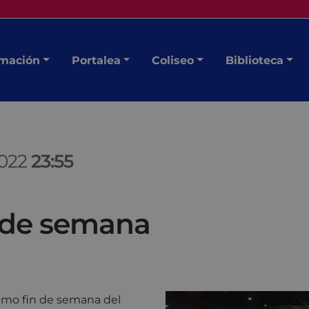
mación
Portalea
Coliseo
Biblioteca
2022
23:55
n de semana
óximo fin de semana del