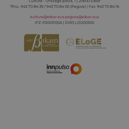
Cultura - Untzaga plaza, 1 | 20600 Eibar
Tfno.:
943 70 84 39 / 943 70 84 00 (Pegora)
| Fax: 943 70 84 16
kultura@eibar.eus
pegora@eibar.eus
IFZ: P2003100A | DIR3 L01200300