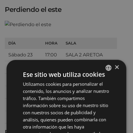
Perdiendo el este
DÍA
HORA
SALA
Sábado 23
17:00
SALA 2 ARETOA
×
Sábado 23
19:45
SALA 1 ARETOA
Ese sitio web utiliza cookies
Sábado 23
22:30
SALA 1 ARETOA
Utilizamos cookies para personalizar el
BASQUE
contenido, los anuncios y analizar nuestro
Domingo 24
17:00
SALA 1 ARETOA
SPANISH
tráfico. También compartimos
Domingo 24
20:00
TEATRO - ANTZOKIA
información sobre su uso de nuestro sitio
con nuestros socios de publicidad y
Lunes 25
20:30
TEATRO - ANTZOKIA
análisis, quienes pueden combinarla con
otra información que les haya
Ficha técnica