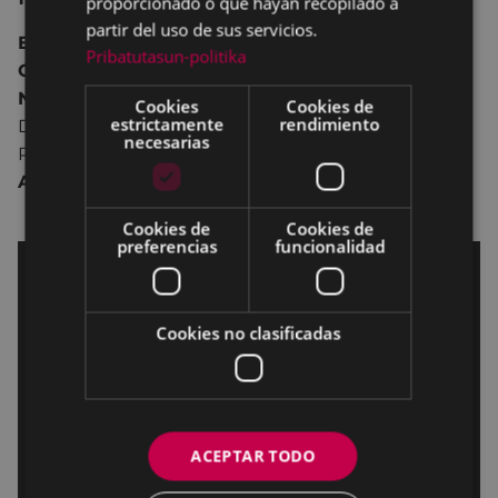
proporcionado o que hayan recopilado a
partir del uso de sus servicios.
España 2018 89 min.
Pribatutasun-politika
Comedia.
No recomendada para menores de 7 años.
Cookies
Cookies de
estrictamente
rendimiento
Dirección:
Paco Caballero.
necesarias
Reparto:
Julián López
,
Miki Esparbé
,
Silvia
Alonso.
Cookies de
Cookies de
preferencias
funcionalidad
Cookies no clasificadas
ACEPTAR TODO