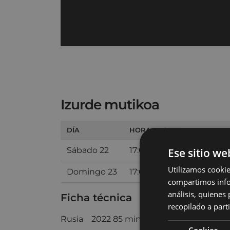
Izurde mutikoa
DÍA
HORA
SALA
Sábado 22
17:00
SALA 2 ARETOA
Ese sitio we
Utilizamos cookie
Domingo 23
17:00
SALA 2 ARETOA
compartimos infor
análisis, quiene
Ficha técnica
recopilado a parti
Rusia 2022 85 min.
Cookies