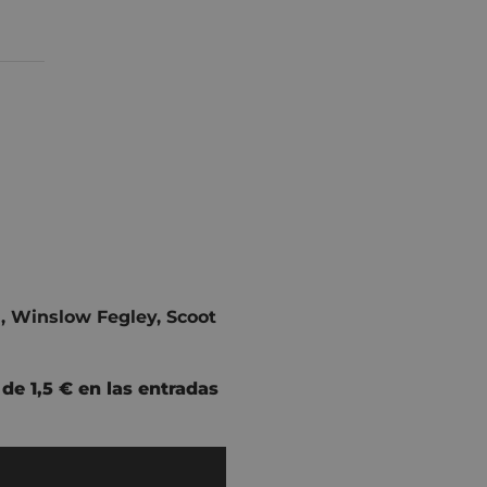
u
,
Winslow Fegley
,
Scoot
e 1,5 € en las entradas