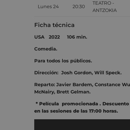
TEATRO -
Lunes 24
20:30
ANTZOKIA
Ficha técnica
USA 2022 106 min.
Comedia.
Para todos los públicos.
Dirección:
Josh Gordon
,
Will Speck
.
Reparto:
Javier Bardem
,
Constance W
McNairy
,
Brett Gelman
.
* Película promocionada . Descuento d
en las sesiones de las 17:00 horas
.