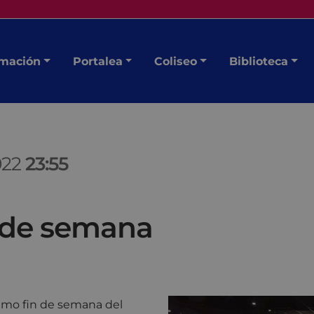
mación
Portalea
Coliseo
Biblioteca
022
23:55
n de semana
óximo fin de semana del