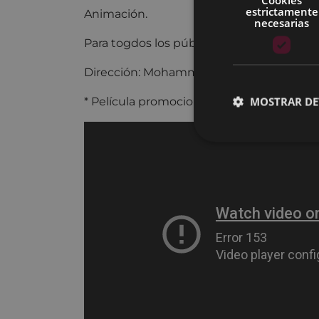
estrictamente
Animación.
necesarias
Para togdos los públicos.
Dirección: Mohammad Kheyrandish.
MOSTRAR DE
* Película promocionada. Descuento de 1,5