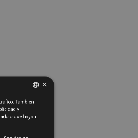
×
 tráfico. También
BASQUE
licidad y
SPANISH
onado o que hayan
Cookies no