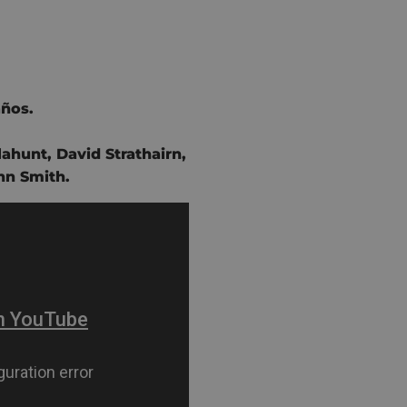
ños.
llahunt
,
David Strathairn
,
hn Smith
.