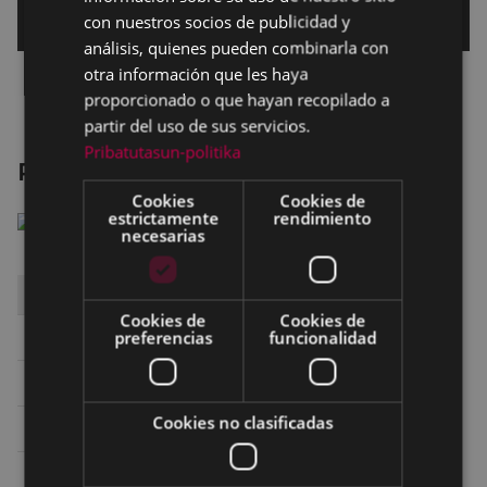
con nuestros socios de publicidad y
análisis, quienes pueden combinarla con
otra información que les haya
proporcionado o que hayan recopilado a
partir del uso de sus servicios.
Pribatutasun-politika
Poliamor para principiantes
Cookies
Cookies de
estrictamente
rendimiento
necesarias
DÍA
HORA
SALA
Cookies de
Cookies de
preferencias
funcionalidad
Sábado 22
16:00
SALA 1 ARETOA
Sábado 22
19:00
TEATRO - ANTZOKIA
Cookies no clasificadas
Domingo 23
16:00
SALA 1 ARETOA
Domingo 23
19:00
TEATRO - ANTZOKIA