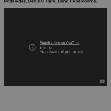
Podalydès
,
Denis O'Hare
,
Benoît Poelvoorde.