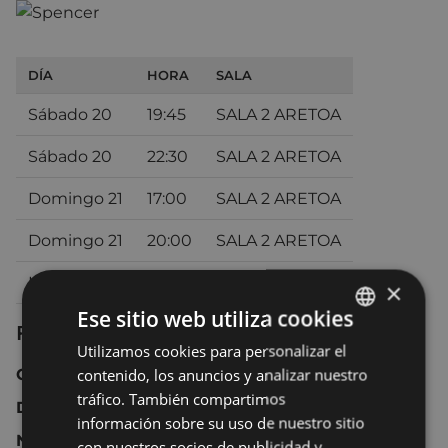
DÍA
HORA
SALA
Sábado 20
19:45
SALA 2 ARETOA
Sábado 20
22:30
SALA 2 ARETOA
Domingo 21
17:00
SALA 2 ARETOA
Domingo 21
20:00
SALA 2 ARETOA
Lunes 22
20:30
SALA 2 ARETOA
×
Ese sitio web utiliza cookies
Ficha técnica
Utilizamos cookies para personalizar el
BASQUE
contenido, los anuncios y analizar nuestro
Chile 2021 111 min.
SPANISH
tráfico. También compartimos
Drama.
información sobre su uso de nuestro sitio
No recomendada para menores de 12 años.
con nuestros socios de publicidad y