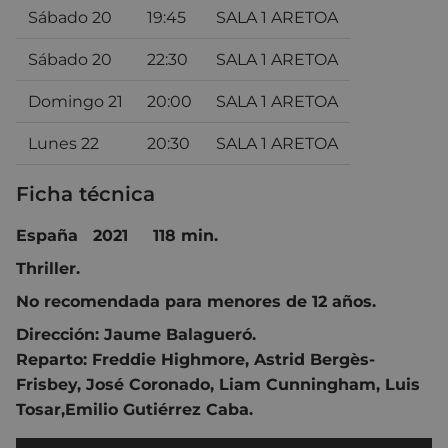
Sábado 20
19:45
SALA 1 ARETOA
Sábado 20
22:30
SALA 1 ARETOA
Domingo 21
20:00
SALA 1 ARETOA
Lunes 22
20:30
SALA 1 ARETOA
Ficha técnica
España 2021 118 min.
Thriller.
No recomendada para menores de 12 años.
Dirección:
Jaume Balagueró.
Reparto:
Freddie Highmore
,
Astrid Bergès-
Frisbey
,
José Coronado
,
Liam Cunningham
,
Luis
Tosar
,
Emilio Gutiérrez Caba
.