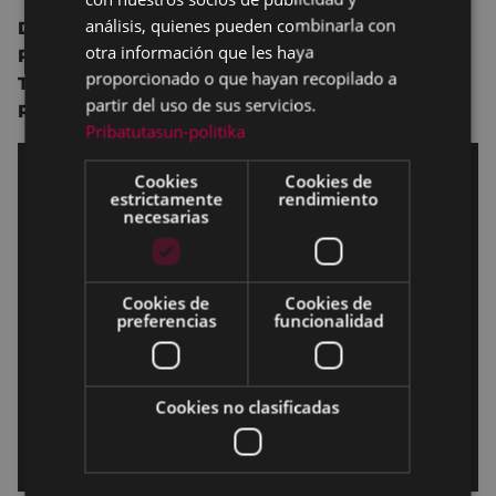
análisis, quienes pueden combinarla con
Dirección:
Pablo Larraín.
otra información que les haya
Reparto:
Kristen Stewart
,
Jack Farthing
,
proporcionado o que hayan recopilado a
Timothy Spall
,
Sally Hawkins
,
Sean Harris
,
partir del uso de sus servicios.
Richard Sammel
,
Amy Manson
.
Pribatutasun-politika
Cookies
Cookies de
estrictamente
rendimiento
necesarias
Cookies de
Cookies de
preferencias
funcionalidad
Cookies no clasificadas