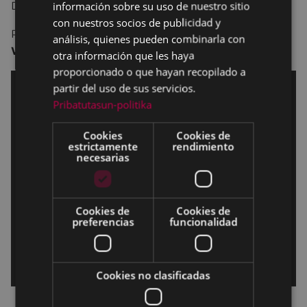
información sobre su uso de nuestro sitio
Dirección:
Jocelyn Moorhouse.
con nuestros socios de publicidad y
Reparto:
Kate Winslet, Liam Hemsworth, Hugo
análisis, quienes pueden combinarla con
Weaving, Sarah Snook, Judy Davis.
otra información que les haya
proporcionado o que hayan recopilado a
partir del uso de sus servicios.
Pribatutasun-politika
Cookies
Cookies de
estrictamente
rendimiento
necesarias
Cookies de
Cookies de
preferencias
funcionalidad
Cookies no clasificadas