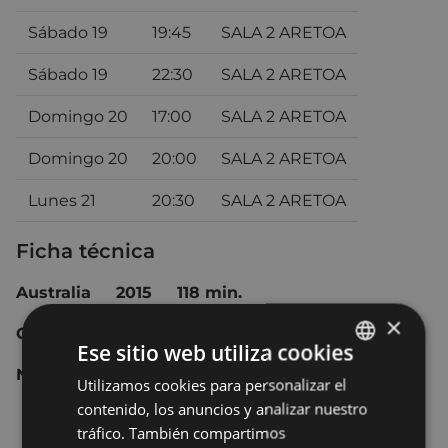
Sábado 19
19:45
SALA 2 ARETOA
Sábado 19
22:30
SALA 2 ARETOA
Domingo 20
17:00
SALA 2 ARETOA
Domingo 20
20:00
SALA 2 ARETOA
Lunes 21
20:30
SALA 2 ARETOA
Ficha técnica
Australia
2015
118 min.
×
Comedia dramática, romance.
Ese sitio web utiliza cookies
No recomendada para menores de 12 años.
Utilizamos cookies para personalizar el
BASQUE
contenido, los anuncios y analizar nuestro
SPANISH
tráfico. También compartimos