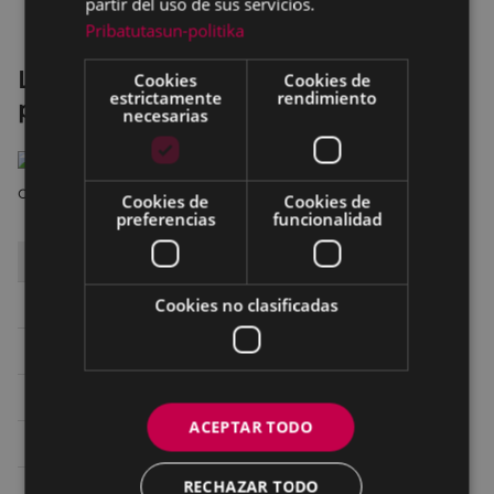
partir del uso de sus servicios.
Pribatutasun-politika
Los juegos del hambre. Balada de
Cookies
Cookies de
estrictamente
rendimiento
pájaros cantores y serpientes
necesarias
Cookies de
Cookies de
preferencias
funcionalidad
DÍA
HORA
SALA
Cookies no clasificadas
Sábado 18
16:00
SALA 1 ARETOA
Sábado 18
19:15
SALA 1 ARETOA
Sábado 18
22:30
SALA 1 ARETOAs
ACEPTAR TODO
Domingo 19
16:30
SALA 1 ARETOA
RECHAZAR TODO
Domingo 19
20:00
TEATRO - ANTZOKIA