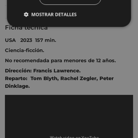
Lunes 20
19:30
TEATRO - ANTZOKIA
MOSTRAR DETALLES
Ficha técnica
USA 2023 157 min.
Ciencia-ficción.
No recomendada para menores de 12 años.
Dirección:
Francis Lawrence
.
Reparto:
Tom Blyth
,
Rachel Zegler
,
Peter
Dinklage.