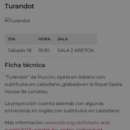
Turandot
DÍA
HORA
SALA
Sábado 18
19:30
SALA 2 ARETOA
Ficha técnica
"Turandot" de Puccini, ópera en italiano con
subtítulos en castellano, grabada en la Royal Opera
House de Londres,
La proyección cuenta además con algunas
entrevistas en inglés con subtítulos en castellano.
Más información:
www.roh.org.uk/tickets-and-
events/40/turandot-by-andrei-serban/cast-