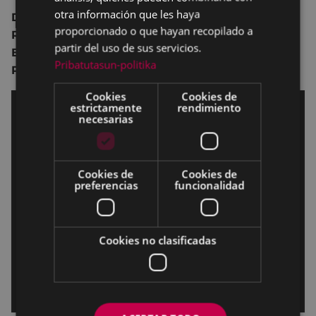
otra información que les haya
Dirección:
Roman Polanski.
proporcionado o que hayan recopilado a
Reparto:
Jean Dujardin
,
Louis Garrel
,
partir del uso de sus servicios.
Emmanuelle Seigner
,
Grégory Gadebois
,
Hervé
Pribatutasun-politika
Pierre
,
Wladimir Yordanoff
,
Didier Sandre.
Cookies
Cookies de
estrictamente
rendimiento
necesarias
Cookies de
Cookies de
preferencias
funcionalidad
Cookies no clasificadas