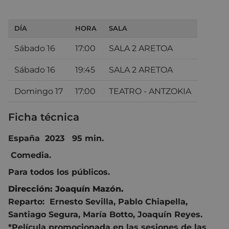
DÍA
HORA
SALA
Sábado 16
17:00
SALA 2 ARETOA
Sábado 16
19:45
SALA 2 ARETOA
Domingo 17
17:00
TEATRO - ANTZOKIA
Ficha técnica
España 2023 95 min.
Comedia.
Para todos los públicos.
Dirección:
Joaquín Mazón.
Reparto:
Ernesto Sevilla
,
Pablo Chiapella
,
Santiago Segura
, María Botto, Joaquín Reyes.
*Película promocionada en las sesiones de las