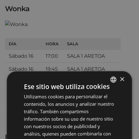
Wonka
DÍA
HORA
SALA
Sábado 16
17:00
SALA 1 ARETOA
Sábado 16
19:45
SALA 1 ARETOA
×
Sábado 16
22:30
TEATRO - ANTZOKIA
Ese sitio web utiliza cookies
Domingo 17
17:00
SALA 1 ARETOA
Utilizamos cookies para personalizar el
BASQUE
contenido, los anuncios y analizar nuestro
SPANISH
Domingo 17
20:00
TEATRO - ANTZOKIA
tráfico. También compartimos
información sobre su uso de nuestro sitio
Lunes 18
19:30
TEATRO - ANTZOKIA
con nuestros socios de publicidad y
análisis, quienes pueden combinarla con
Ficha técnica