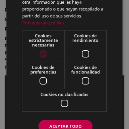
otra información que les haya
proporcionado o que hayan recopilado a
Reino Unido 2023 115 min.
partir del uso de sus servicios.
Musical, comedia.
Pribatutasun-politika
Para todos los públicos.
Cookies
Cookies de
Dirección:
Paul King
.
estrictamente
rendimiento
necesarias
Reparto: Timothée Chalamet, Calah Lane,
Keegan-Michael Key, Olivia Colman, Hugh Grant.
*Película promocionada en las sesiones de las
Cookies de
Cookies de
17:00 horas. Descuento de 1,5 € en las entradas.
preferencias
funcionalidad
Cookies no clasificadas
ACEPTAR TODO