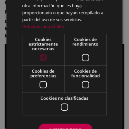
Drama, música.
otra información que les haya
No recomendada para menores de 16 años.
proporcionado o que hayan recopilado a
partir del uso de sus servicios.
Dirección:
Isaki Lacuesta
,
Pol Rodríguez
.
Pribatutasun-politika
Intérpretes:
Daniel Ibañez,
Cristalino,
Stéphanie
Magnin,
Mafo.
Cookies
Cookies de
estrictamente
rendimiento
necesarias
Cookies de
Cookies de
preferencias
funcionalidad
Cookies no clasificadas