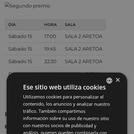
DÍA
HORA
SALA
Sábado 15
17:00
SALA 2 ARETOA
Sábado 15
19:45
SALA 2 ARETOA
Sábado 15
22:30
SALA 2 ARETOA
Domingo 16
17:00
SALA 2 ARETOA
×
Ese sitio web utiliza cookies
Domingo 16
20:00
SALA 2 ARETOA
Utilizamos cookies para personalizar el
BASQUE
Lunes 17
19:30
SALA 2 ARETOA
contenido, los anuncios y analizar nuestro
SPANISH
tráfico. También compartimos
Ficha técnica
información sobre su uso de nuestro sitio
con nuestros socios de publicidad y
España 2024 109 min.
análisis, quienes pueden combinarla con