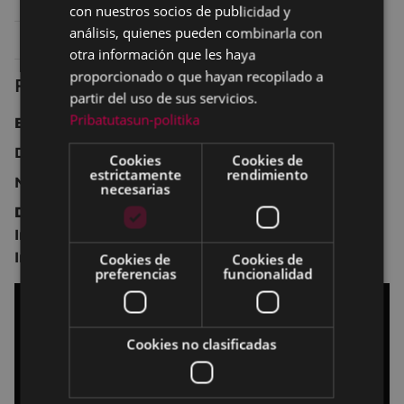
Domingo 14
20:00
TEATRO - ANTZOKIA
con nuestros socios de publicidad y
análisis, quienes pueden combinarla con
Lunes 15
19:30
SALA 2 ARETOA
otra información que les haya
proporcionado o que hayan recopilado a
Ficha técnica
partir del uso de sus servicios.
Pribatutasun-politika
España
2024 98 min.
Drama.
Cookies
Cookies de
estrictamente
rendimiento
No recomendada para menores de 12 años.
necesarias
Dirección:
Ibon Cormenzana.
Intérpretes: Dani Rovira,
Susana Abaitua,
Elena
Irureta,
Antonio Durán, Roberto Álamo.
Cookies de
Cookies de
preferencias
funcionalidad
Cookies no clasificadas