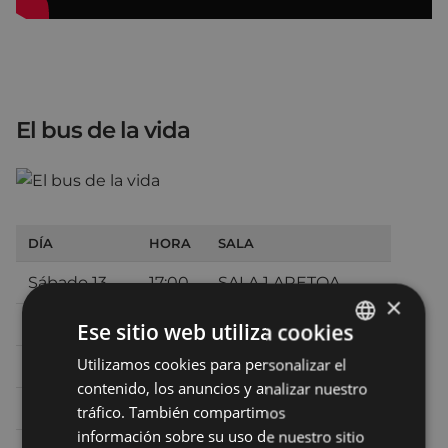
El bus de la vida
DÍA
HORA
SALA
Sábado 13
17:00
SALA 1 ARETOA
×
Sábado 13
19:45
SALA 1 ARETOA
Ese sitio web utiliza cookies
Utilizamos cookies para personalizar el
BASQUE
Sábado 13
22:30
TEATRO - ANTZOKIA
contenido, los anuncios y analizar nuestro
SPANISH
Domingo 14
17:00
SALA 2 ARETOA
tráfico. También compartimos
información sobre su uso de nuestro sitio