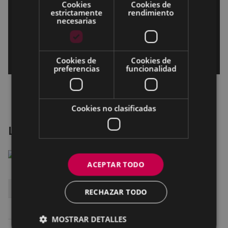
Cookies
Cookies de
estrictamente
rendimiento
necesarias
Cookies de
Cookies de
preferencias
funcionalidad
Cookies no clasificadas
La quietud en la tormenta
ACEPTAR TODO
DÍA
HORA
SALA
RECHAZAR TODO
Sábado 13
19:45
SALA 1 ARETOA
MOSTRAR DETALLES