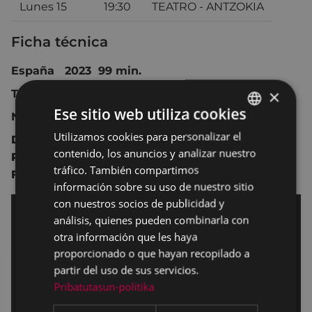
Lunes 15
19:30
TEATRO - ANTZOKIA
Ficha técnica
España 2023 99 min.
×
Thriller.
Ese sitio web utiliza cookies
No recomendada para menores de 16 años.
Utilizamos cookies para personalizar el
BASQUE
Dirección:
Miguel Ángel Vivas
.
contenido, los anuncios y analizar nuestro
Reparto:
Natalia de Molina
,
Bella Agossou
,
SPANISH
tráfico. También compartimos
Francisco Reyes
,
Fran Cantos
,
Chani Martín
.
información sobre su uso de nuestro sitio
con nuestros socios de publicidad y
análisis, quienes pueden combinarla con
otra información que les haya
proporcionado o que hayan recopilado a
partir del uso de sus servicios.
Pribatutasun-politika